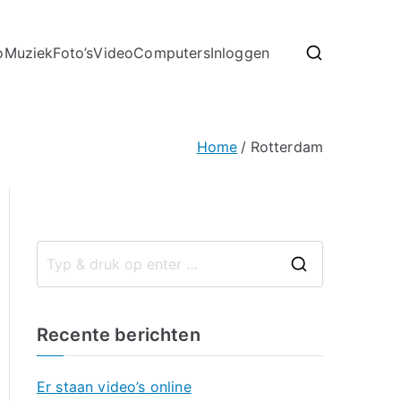
o
Muziek
Foto’s
Video
Computers
Inloggen
Home
Rotterdam
Recente berichten
Er staan video’s online