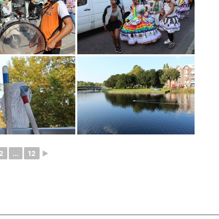
2
...
12
►