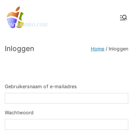
Intermiro.co
Rotterdam, computers, foto's,
muziek
m
Inloggen
Home
Inloggen
Gebruikersnaam of e-mailadres
Wachtwoord